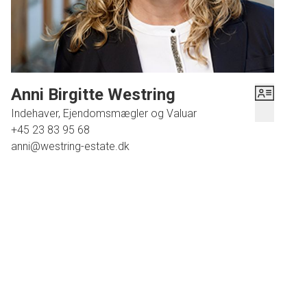
badeværelse samt forstue med opgang til 1. salen. 1. salen er indrettet med
stor stue samt værelse. Dejlig stor og ugenert have i forbindelse med
stuehuset.
I anden bygning er indrettet yderligere en bolig med et boligareal på 156
Anni Birgitte Westring
kvm. Denne bolig er indrettet med køkken/alrum med trappe til 1.salen samt
nyere badeværelse og entre. 1. salen er indrettet med to værelser samt stue.
Indehaver, Ejendomsmægler og Valuar
+45 23 83 95 68
De to boliger giver fleksible muligheder, enten til at have plads til gæster,
anni@westring-estate.dk
udlejning eller til flere familiemedlemmer.
Ud over ovenstående er der en rigtig fin isoleret hal på 385 med
toiletfaciliteter, som i dag er indrettet til ejers virksomhed samt
værksted/garage.Derudover yderligere en maskinhal på 250 kvm, som er
beliggende et stykke fra ejendommen og som p.t. er udlejet. Hallerne giver
rigtig god mulighed for liberalt erhvev eller opbevaring.
Jordtilliggende udgør godt 8 ha og er dels hegnet til folde og dels ager til
stråfodder.