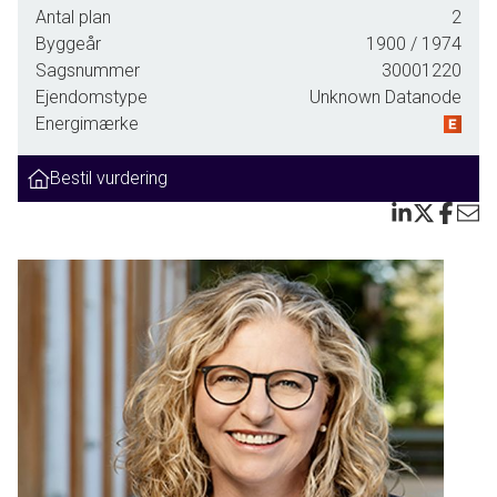
Antal plan
2
vandingsanlæg. På siden af ridehuset er der lavet hestestald med et rigtig
Byggeår
1900
/ 1974
godt indeklima og plads til 10 hestebokse, vandspiltov og saddelrum. Fra
Sagsnummer
30001220
hestestalden er der direkte adgang til ridehuset samt udgang til gode
Ejendomstype
Unknown Datanode
græsfolde og sygefold samt mulighed for at lave wrap / hø på de øvrige
Energimærke
arealer. Derudover er der en 25 x 60 udendørs ridebane med toplag af sand.
I ældre driftsbygning er der indrettet yderligere en hestestald med 6
Bestil vurdering
ponybokse, som ikke er i brug p.t. Derudover er der praktisk lade til
stråfodder med nem adgang med maskiner via to rulleporte samt fin
rytterstue.
De omfattende hestefaciliteter giver gode træningsmuligheder året rundt
uanset vejret og med plads til i alt 16 heste i de to staldbygninger samt
adgang til folde er der rigeligt med plads til både hobby- og professionelle
hesteentusiaster.
Stuehuset har et boligareal på 152 kvm og er bl.a. indrettet med godt
multirum som rummer indgangsparti og grovkøkken, Derudover et dejligt
ældre spisekøkken med gennemgående lys, pholdststue, værelse,