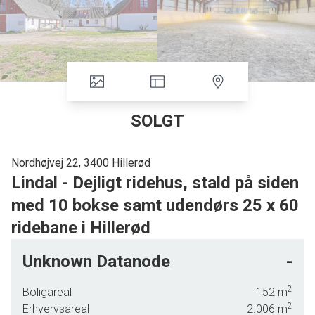
SOLGT
Nordhøjvej 22, 3400 Hillerød
Lindal - Dejligt ridehus, stald på siden
med 10 bokse samt udendørs 25 x 60
ridebane i Hillerød
Du har nu muligheden for at erhverve denne mindre hesteejendom med
Unknown Datanode
-
super hestefaciliteter og mulighed for at bo i smukke omgivelser tæt på byliv,
natur og halvanden kilometer til skov.
2
Boligareal
152
m
2
Erhvervsareal
2.006
m
Her får du ridehus med et indvendigt mål på 20 x 40, spejle, en fiberbund og