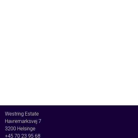
Beliggenheden tæt på Hillerød og med nem adgang til København via
motorvejen tilbyder bekvemmelighed og muligheder for både arbejde og
fornøjelse i byen. Samtidig giver nærheden til skoven og det åbne landskab
mulighed for rekreative aktiviteter og naturoplevelser.
En drømmeejendom for enhver hesteinteresseret, der ønsker at kombinere
landlig idyl med nem adgang til bylivet.
Westring Estate
Havremarksvej 7
3200
Helsinge
+45 70 23 95 68