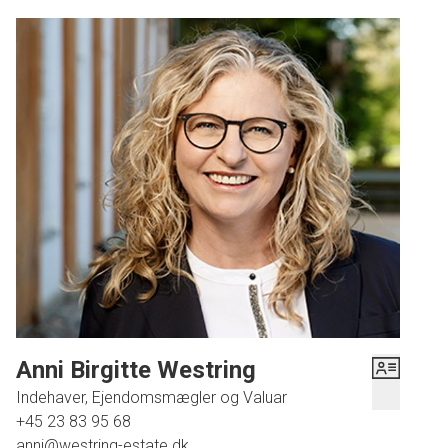
trappe til 1. sal, hvor der er stort soveværelse med balkon
med ugeneret udsigt over marker, stort ældre badeværelse
med både brus og kar, værelse samt mindre værelse med
balkon.
Den anden del af vinkelhuset er i stueplan indrettet med et
Uniformkøkken fra år 2000 og med hårde hvidevarer i Miele
– alt er ubrugt. Derudover ældre vaskerum, toilet og fyrrum
samt trappe til 1. salen, hvor der er indrettet et stort
soveværelse samt stue med lille hems.
Udover boligen er der en carport på 42 kvm, udhus på 48
kvm, maskinhus på 112 kvm samt endnu et udhus på 9
kvm. De sidste 3 bygninger fremgår ikke af BBR.
Ejendommens grundareal er 3.725 kvm der primært er
Anni Birgitte Westring
have og lidt mark med god mulighed for en stor
Indehaver, Ejendomsmægler og Valuar
køkkenhave.
+45 23 83 95 68
anni@westring-estate.dk