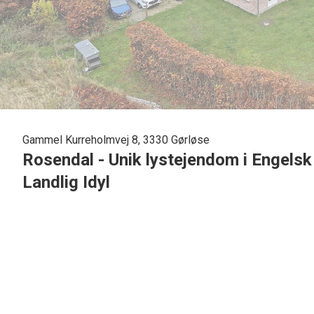
Gammel Kurreholmvej 8, 3330 Gørløse
Rosendal - Unik lystejendom i Engelsk
Landlig Idyl
Velkommen til denne enestående landejendom, opført i 201
Beliggende i naturskønne omgivelser tilbyder denne ejendom 
Her er plads til både det aktive familieliv og den stilfulde liv
- Arkitektur: Ejendommen er inspireret af den klassiske en
karakteristisk skifertag, der tilfører elegance og karakter
- Moderne komfort: Selvom ejendommen har et tidløst udtr
i hele huset, energieffektive løsninger og høj kvalitet i materi