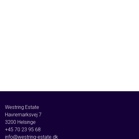
Westring Estate
Havremarksvej 7
3200
Helsinge
+45 70 23 95 68
info@westring-estate.dk