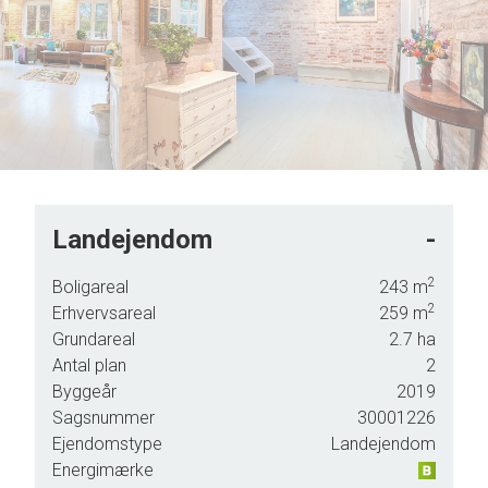
8
7
9
8
9
Landejendom
-
2
Boligareal
243
m
2
Erhvervsareal
259
m
me.
Grundareal
2.7
ha
Antal plan
2
Byggeår
2019
Sagsnummer
30001226
lot.
Ejendomstype
Landejendom
arme
Energimærke