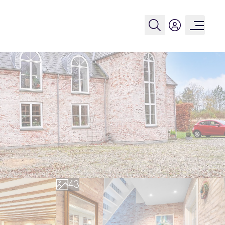
0
1
0
2
1
3
2
4
3
5
4
6
5
7
6