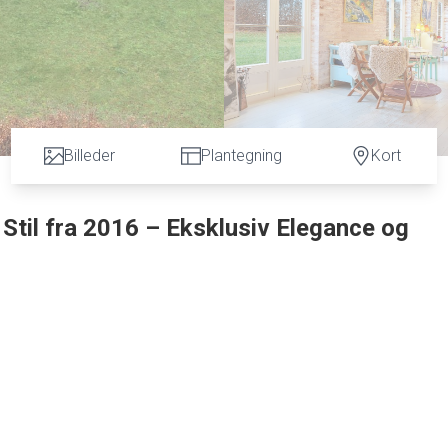
Billeder
Plantegning
Kort
 Stil fra 2016 – Eksklusiv Elegance og
6, hvor klassisk engelsk arkitektur møder moderne komfort.
en sjælden kombination af stil, funktionalitet og fredfyldt char
snydelse.
gelske landstil, med smukke facadedetaljer, buede vinduer og et
. Hele ejendommen er bygget med røde genbrugsten fra Hindsgavl S
yk, er alt opført med øje for moderne standarder. Her er gulvv
alevalg.