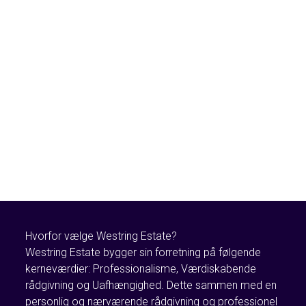
Hvorfor vælge Westring Estate?
Westring Estate bygger sin forretning på følgende
kerneværdier: Professionalisme, Værdiskabende
rådgivning og Uafhængighed. Dette sammen med en
personlig og nærværende rådgivning og professionel