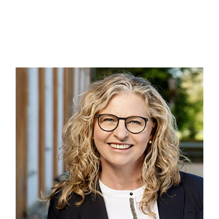
- Boligareal: Det rummelige stuehus på 243 m² byder på en 
planløsning skaber masser af lys og luft og understreger d
Ejendommen er indrettet med:
- Stort køkken-alrum som er gjort klar til at du kan instal
til orangeri og terrasse
- Grovkøkken og helt nyt badeværelse med smukke fliser
- På 1. salen er et master bedroom med walk-in-closet og s
soveværelser,
Derudover en virkelig dejlig lade på 259 kvm, samt 84 kvm på 
anvendelser.
Den store grund på ca. 2,7 hektar består dels af en meget s
yderligere ca. 3,3 ha
Ejendommen er omgivet af åbne marker og grønne landskabe
beliggende på meget stille og børnevenlig vej, hvorfra det e
togstation. Her kan du nyde en rolig tilværelse i smukke
En perle for den kræsne køber. Denne landejendom er skabt ti